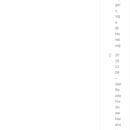
ger
s,
Vitj
a
@
Ha
mb
urg
20
16.
12.
09
–
Get
Re
ady
For
So
me
Har
dco