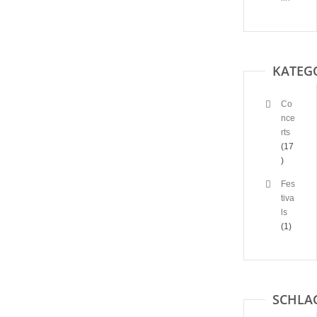
KATEG
Co
nce
rts
(17
)
Fes
tiva
ls
(1)
SCHLA