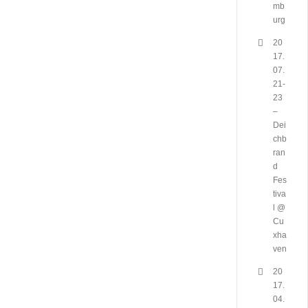
mb
urg
20
17.
07.
21-
23
–
Dei
chb
ran
d
Fes
tiva
l @
Cu
xha
ven
20
17.
04.