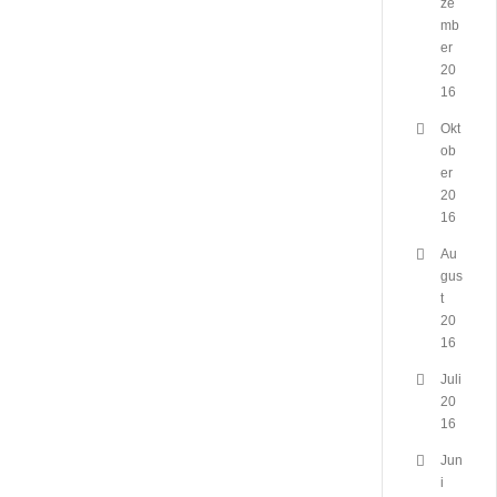
ze
mb
er
20
16
Okt
ob
er
20
16
Au
gus
t
20
16
Juli
20
16
Jun
i