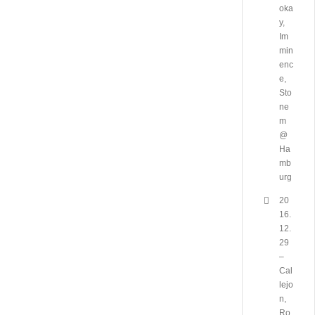
oka
y,
Im
min
enc
e,
Sto
ne
m
@
Ha
mb
urg
20
16.
12.
29
–
Cal
lejo
n,
Ro