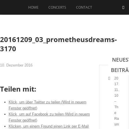
Skip
HOME
CONCERTS
CONTACT
to
content
20161209_03_prometheusdreams-
3170
NEUES
10. Dezember 2016
BEITR
20
17.
Teilen mit:
11.
10
–
Klick, um über Twitter zu teilen (Wird in neuem
Th
Fenster geöffnet)
e
Klick, um auf Facebook zu teilen (Wird in neuem
Ra
Fenster geöffnet)
sm
Klicken, um einem Freund einen Link per E-Mail