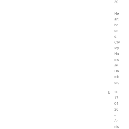
30
–
He
art
bo
un
d,
Cry
My
Na
me
@
Ha
mb
urg
20
17.
04.
26
–
An
nis