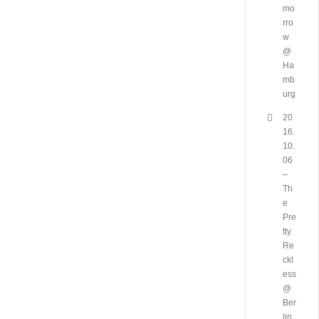
mo
rro
w
@
Ha
mb
urg
20
16.
10.
06
–
Th
e
Pre
tty
Re
ckl
ess
@
Ber
lin