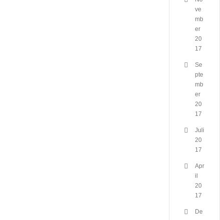
ve
mb
er
20
17
Se
pte
mb
er
20
17
Juli
20
17
Apr
il
20
17
De