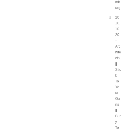
mb
urg
20
16.
10.
20
–
Arc
hite
cts
||
Stic
k
To
Yo
ur
Gu
ns
||
Bur
y
To