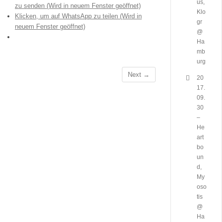
us,
zu senden (Wird in neuem Fenster geöffnet)
Klo
Klicken, um auf WhatsApp zu teilen (Wird in
gr
neuem Fenster geöffnet)
@
Ha
mb
urg
Next →
20
17.
09.
30
–
He
art
bo
un
d,
My
oso
tis
@
Ha