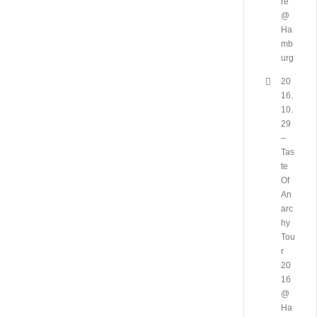
re
@
Ha
mb
urg
20
16.
10.
29
–
Tas
te
Of
An
arc
hy
Tou
r
20
16
@
Ha