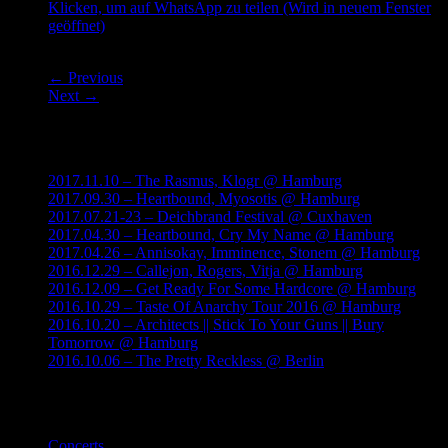
Klicken, um auf WhatsApp zu teilen (Wird in neuem Fenster
geöffnet)
← Previous
Next →
Neueste Beiträge
2017.11.10 – The Rasmus, Klogr @ Hamburg
2017.09.30 – Heartbound, Myosotis @ Hamburg
2017.07.21-23 – Deichbrand Festival @ Cuxhaven
2017.04.30 – Heartbound, Cry My Name @ Hamburg
2017.04.26 – Annisokay, Imminence, Stonem @ Hamburg
2016.12.29 – Callejon, Rogers, Vitja @ Hamburg
2016.12.09 – Get Ready For Some Hardcore @ Hamburg
2016.10.29 – Taste Of Anarchy Tour 2016 @ Hamburg
2016.10.20 – Architects || Stick To Your Guns || Bury
Tomorrow @ Hamburg
2016.10.06 – The Pretty Reckless @ Berlin
Kategorien
Concerts
(17)