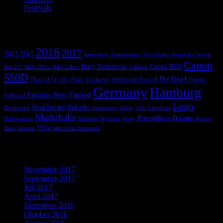
Festivals
(1)
Schlagwörter
2016
2017
2012
2015
Annisokay
Apocalyptica
Astra Stube
Aversions Crown
Canon
Bury Tomorrow
Canon 80D
Bar 227
Biffy Clyro
Billy Talent
Callejon
550D
Die Heart
Claerval
Cry My Name
Cuxhaven
Deichbrand Festival
Donots
Germany
Hamburg
Fathoms Deep
Finland
Fallbrawl
Logo
Heartbound
Helsinki
Hearbound
Imminence
Klogr
Lido
Lionheart
Markthalle
Prometheus Dreams
Malevolence
Marteria
Myosotis
Nasty
Rogers
Vitja
Sand
Stonem
Watch Out Stampede
Archiv
November 2017
September 2017
Juli 2017
April 2017
Dezember 2016
Oktober 2016